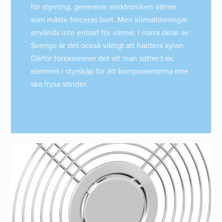
för styrning, genererar elektroniken värme
som måste forceras bort. Men klimatlösningar
används inte enbart för värme, i norra delar av
Sverige är det också viktigt att hantera kylan.
Därför förekommer det att man sätter t.ex.
element i styrskåp för att komponenterna inte
ska frysa sönder.