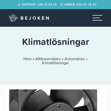
der>
SUPPORT
040-13 03 26
ORDER
040-22 78 00
Klimatlösningar
Hem
»
Affärsområden
»
Automation
»
Klimatlösningar