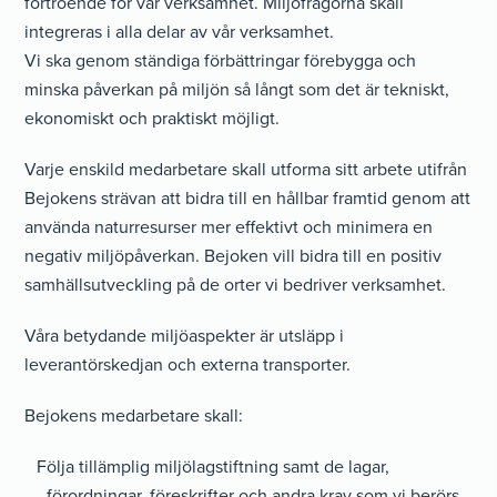
förtroende för vår verksamhet. Miljöfrågorna skall
integreras i alla delar av vår verksamhet.
Vi ska genom ständiga förbättringar förebygga och
minska påverkan på miljön så långt som det är tekniskt,
ekonomiskt och praktiskt möjligt.
Varje enskild medarbetare skall utforma sitt arbete utifrån
Bejokens strävan att bidra till en hållbar framtid genom att
använda naturresurser mer effektivt och minimera en
negativ miljöpåverkan. Bejoken vill bidra till en positiv
samhällsutveckling på de orter vi bedriver verksamhet.
Våra betydande miljöaspekter är utsläpp i
leverantörskedjan och externa transporter.
Bejokens medarbetare skall:
Följa tillämplig miljölagstiftning samt de lagar,
förordningar, föreskrifter och andra krav som vi berörs