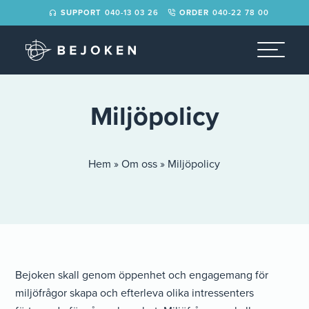
der>
SUPPORT
040-13 03 26
ORDER
040-22 78 00
Miljöpolicy
Hem
»
Om oss
»
Miljöpolicy
Bejoken skall genom öppenhet och engagemang för
miljöfrågor skapa och efterleva olika intressenters