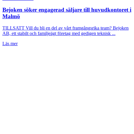
Bejoken söker engagerad säljare till huvudkontoret i
Malmö
TILLSATT Vill du bli en del av vårt framgångsrika team? Bejoken
AB, ett stabilt och familjeägt företag med gedigen teknisk ...
Läs mer