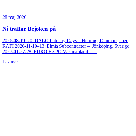
28 maj 2026
Ni träffar Bejoken på
2026-08-19–20: DALO Industry Days – Herning, Danmark, med
RAFI 2026-11-10–13: Elmia Subcontractor – Jönköping, Sverige
2027-01-27-28: EURO EXPO Västmanland – ...
Läs mer