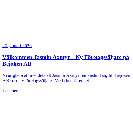
20 januari 2026
Välkommen Jasmin Axmyr – Ny Företagssäljare på
Bejoken AB
Vi är glada att meddela att Jasmin Axmyr har anslutit sig till Bejoken
AB som ny företagssäljare. Med fin erfarenhet ...
Läs mer