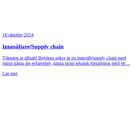
18 oktober 2024
Innesäljare/Supply chain
Tjänsten är tillsatt! Bejoken söker är en innesälj/supply chain med
minst några års erfarenhet, gärna inom teknisk försäljning med ett ...
Läs mer