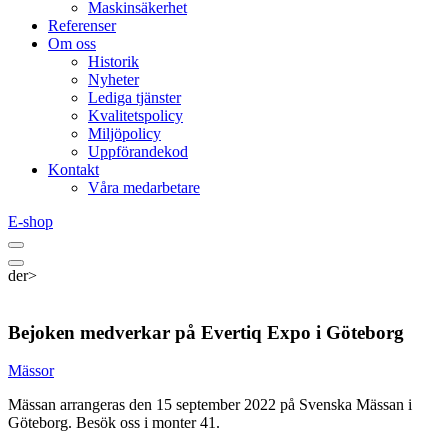
Maskinsäkerhet
Referenser
Om oss
Historik
Nyheter
Lediga tjänster
Kvalitetspolicy
Miljöpolicy
Uppförandekod
Kontakt
Våra medarbetare
E-shop
der>
Bejoken medverkar på Evertiq Expo i Göteborg
Mässor
Mässan arrangeras den 15 september 2022 på Svenska Mässan i
Göteborg. Besök oss i monter 41.