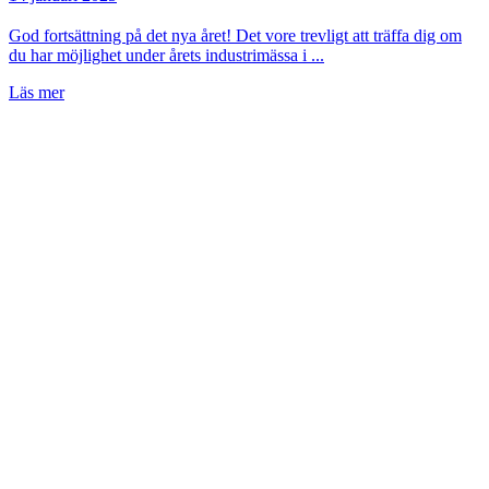
God fortsättning på det nya året! Det vore trevligt att träffa dig om
du har möjlighet under årets industrimässa i ...
Läs mer