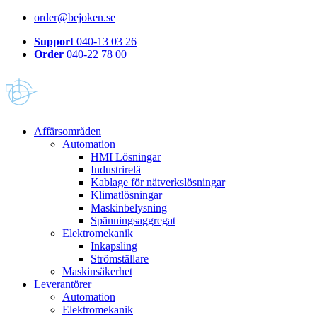
order@bejoken.se
Support
040-13 03 26
Order
040-22 78 00
Affärsområden
Automation
HMI Lösningar
Industrirelä
Kablage för nätverkslösningar
Klimatlösningar
Maskinbelysning
Spänningsaggregat
Elektromekanik
Inkapsling
Strömställare
Maskinsäkerhet
Leverantörer
Automation
Elektromekanik