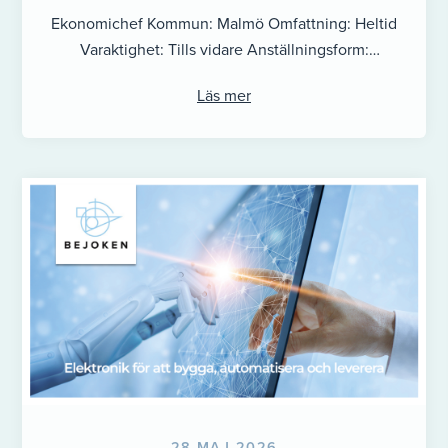
Ekonomichef Kommun: Malmö Omfattning: Heltid
Varaktighet: Tills vidare Anställningsform:
Tillsvidareanställning (inkl. eventuell
Läs mer
provanställning) Sista ansökningsdag: 09 augusti
Ange referens: Ansökan ekonomiansvarig i ...
28 MAJ 2026