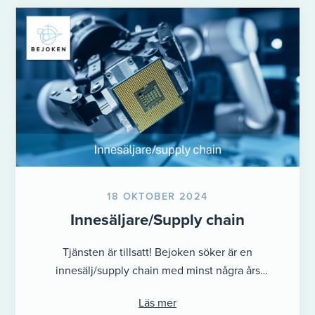
18 OKTOBER 2024
Innesäljare/Supply chain
Tjänsten är tillsatt! Bejoken söker är en
innesälj/supply chain med minst några års
erfarenhet, gärna inom teknisk försäljning med ett
Läs mer
...