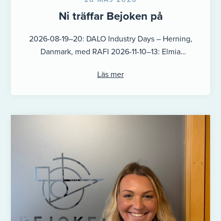
Ni träffar Bejoken på
2026-08-19–20: DALO Industry Days – Herning,
Danmark, med RAFI 2026-11-10–13: Elmia
Subcontractor – Jönköping, Sverige 2027-01-27-
Läs mer
28: EURO EXPO Västmanland – ...