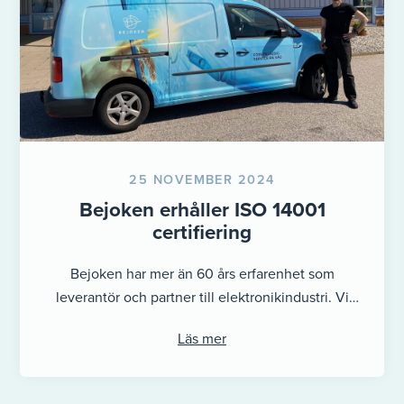
25 NOVEMBER 2024
Bejoken erhåller ISO 14001
certifiering
Bejoken har mer än 60 års erfarenhet som
leverantör och partner till elektronikindustri. Vi
levererar elektronik och automations komponenter
Läs mer
till ...