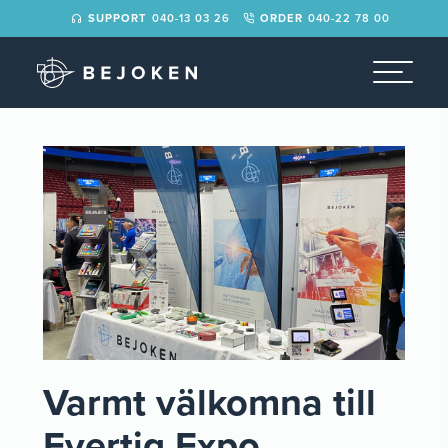
der>
SUPPORT
040-13 03 26
ORDER
040-22 78 00
Varmt välkomna till
Evertiq Expo