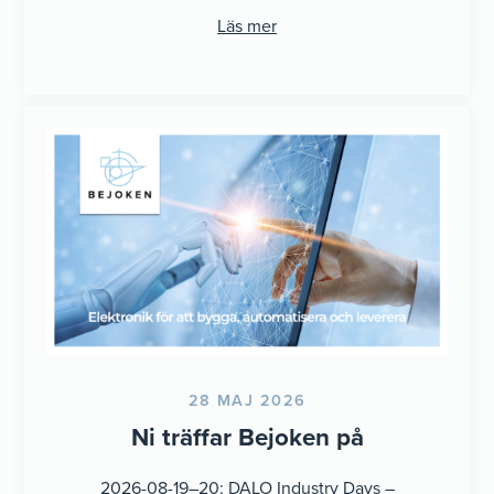
Anställningsform: Tillsvidareanställning (inkl.
Läs mer
eventuell provanställning) Sista
ansökningsdag: 09 augusti Ange
referens: Ansökan ekonomiansvarig i ...
28 MAJ 2026
Ni träffar Bejoken på
2026-08-19–20: DALO Industry Days –