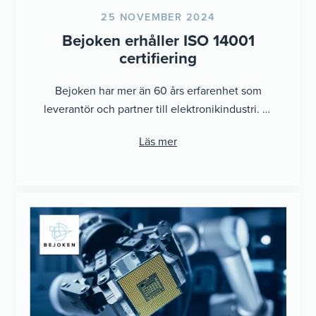
25 NOVEMBER 2024
Bejoken erhåller ISO 14001
certifiering
Bejoken har mer än 60 års erfarenhet som
leverantör och partner till elektronikindustri. Vi
levererar elektronik och automations
Läs mer
komponenter till ...