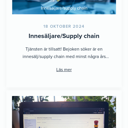
18 OKTOBER 2024
Innesäljare/Supply chain
Tjänsten är tillsatt! Bejoken söker är en
innesälj/supply chain med minst några års
erfarenhet, gärna inom teknisk försäljning med
Läs mer
ett ...