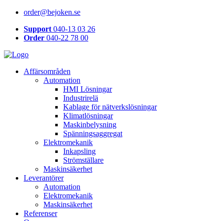
order@bejoken.se
Support
040-13 03 26
Order
040-22 78 00
Affärsområden
Automation
HMI Lösningar
Industrirelä
Kablage för nätverkslösningar
Klimatlösningar
Maskinbelysning
Spänningsaggregat
Elektromekanik
Inkapsling
Strömställare
Maskinsäkerhet
Leverantörer
Automation
Elektromekanik
Maskinsäkerhet
Referenser