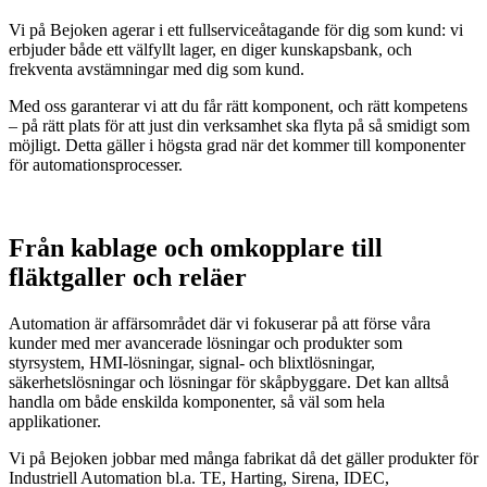
Vi på Bejoken agerar i ett fullserviceåtagande för dig som kund: vi
erbjuder både ett välfyllt lager, en diger kunskapsbank, och
frekventa avstämningar med dig som kund.
Med oss garanterar vi att du får rätt komponent, och rätt kompetens
– på rätt plats för att just din verksamhet ska flyta på så smidigt som
möjligt. Detta gäller i högsta grad när det kommer till komponenter
för automationsprocesser.
Från kablage och omkopplare till
fläktgaller och reläer
Automation är affärsområdet där vi fokuserar på att förse våra
kunder med mer avancerade lösningar och produkter som
styrsystem, HMI-lösningar, signal- och blixtlösningar,
säkerhetslösningar och lösningar för skåpbyggare. Det kan alltså
handla om både enskilda komponenter, så väl som hela
applikationer.
Vi på Bejoken jobbar med många fabrikat då det gäller produkter för
Industriell Automation bl.a. TE, Harting, Sirena, IDEC,