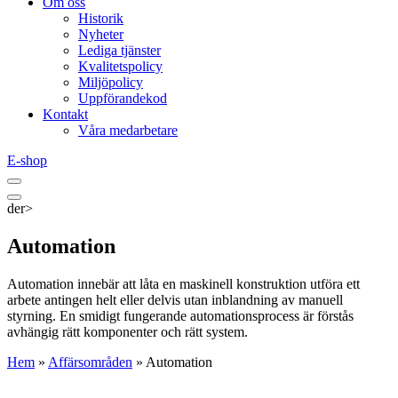
Om oss
Historik
Nyheter
Lediga tjänster
Kvalitetspolicy
Miljöpolicy
Uppförandekod
Kontakt
Våra medarbetare
E-shop
der>
Automation
Automation innebär att låta en maskinell konstruktion utföra ett
arbete antingen helt eller delvis utan inblandning av manuell
styrning. En smidigt fungerande automationsprocess är förstås
avhängig rätt komponenter och rätt system.
Hem
»
Affärsområden
»
Automation