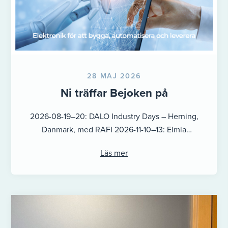
28 MAJ 2026
Ni träffar Bejoken på
2026-08-19–20: DALO Industry Days – Herning,
Danmark, med RAFI 2026-11-10–13: Elmia
Subcontractor – Jönköping, Sverige 2027-01-27-
Läs mer
28: EURO EXPO Västmanland – ...