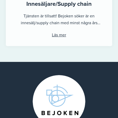
Innesäljare/Supply chain
Tjänsten är tillsatt! Bejoken söker är en
innesälj/supply chain med minst några års
erfarenhet, gärna inom teknisk försäljning med ett
Läs mer
...