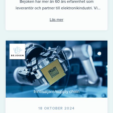
Bejoken har mer än 60 års erfarenhet som
leverantör och partner till elektronikindustri. Vi
levererar elektronik och automations komponenter
Läs mer
till ...
18 OKTOBER 2024