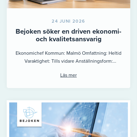
24 JUNI 2026
Bejoken söker en driven ekonomi-
och kvalitetsansvarig
Ekonomichef Kommun: Malmö Omfattning: Heltid
Varaktighet: Tills vidare Anställningsform:
Tillsvidareanställning (inkl. eventuell
Läs mer
provanställning) Sista ansökningsdag: 09 augusti
Ange referens: Ansökan ekonomiansvarig i ...