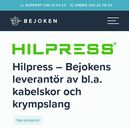
der>
SUPPORT
040-13 03 26
ORDER
040-22 78 00
Hilpress – Bejokens
leverantör av bl.a.
kabelskor och
krympslang
Nya produkter