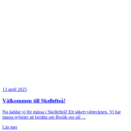
13 april 2025
Välkommen till Skellefteå!
Nu laddar vi för mässa i Skellefteå! Ett säkert vårtecknen. Vi har
massa nyheter att berätta om Besök oss på: ...
Läs mer