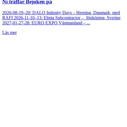
Ni träffar Bejoken på
2026-08-19–20: DALO Industry Days – Herning, Danmark, med
RAFI 2026-11-10–13: Elmia Subcontractor – Jönköping, Sverige
2027-01-27-28: EURO EXPO Västmanland – ...
Läs mer