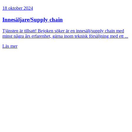
18 oktober 2024
Innesäljare/Supply chain
Tjänsten är tillsatt! Bejoken söker är en innesälj/supply chain med
minst några års erfarenhet, gärna inom teknisk försäljning med ett ...
Läs mer