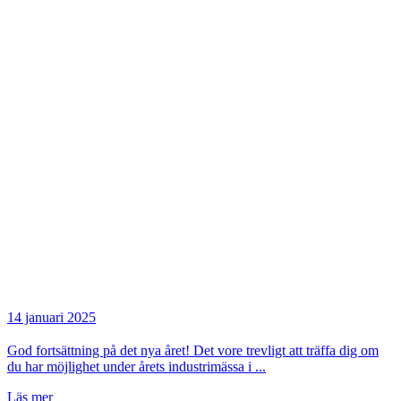
14 januari 2025
God fortsättning på det nya året! Det vore trevligt att träffa dig om
du har möjlighet under årets industrimässa i ...
Läs mer