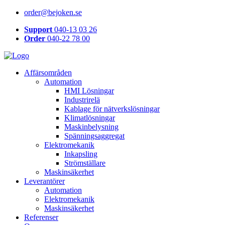
order@bejoken.se
Support
040-13 03 26
Order
040-22 78 00
Affärsområden
Automation
HMI Lösningar
Industrirelä
Kablage för nätverkslösningar
Klimatlösningar
Maskinbelysning
Spänningsaggregat
Elektromekanik
Inkapsling
Strömställare
Maskinsäkerhet
Leverantörer
Automation
Elektromekanik
Maskinsäkerhet
Referenser