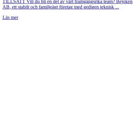
TILLSATT Vill du bli en del av vårt framgångsrika team? Bejoken
AB, ett stabilt och familjeägt företag med gedigen teknisk ...
Läs mer