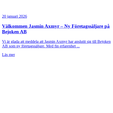
20 januari 2026
Välkommen Jasmin Axmyr – Ny Företagssäljare på
Bejoken AB
Vi är glada att meddela att Jasmin Axmyr har anslutit sig till Bejoken
AB som ny företagssäljare. Med fin erfarenhet ...
Läs mer