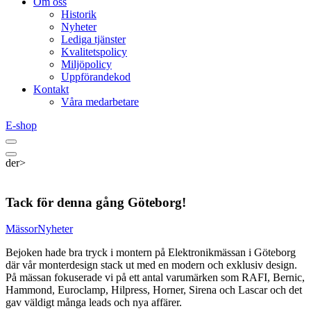
Om oss
Historik
Nyheter
Lediga tjänster
Kvalitetspolicy
Miljöpolicy
Uppförandekod
Kontakt
Våra medarbetare
E-shop
der>
Tack för denna gång Göteborg!
Mässor
Nyheter
Bejoken hade bra tryck i montern på Elektronikmässan i Göteborg
där vår monterdesign stack ut med en modern och exklusiv design.
På mässan fokuserade vi på ett antal varumärken som RAFI, Bernic,
Hammond, Euroclamp, Hilpress, Horner, Sirena och Lascar och det
gav väldigt många leads och nya affärer.